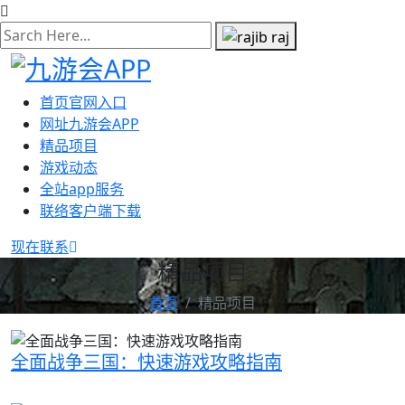
首页官网入口
网址九游会APP
精品项目
游戏动态
全站app服务
联络客户端下载
现在联系
精品项目
首页
精品项目
全面战争三国：快速游戏攻略指南