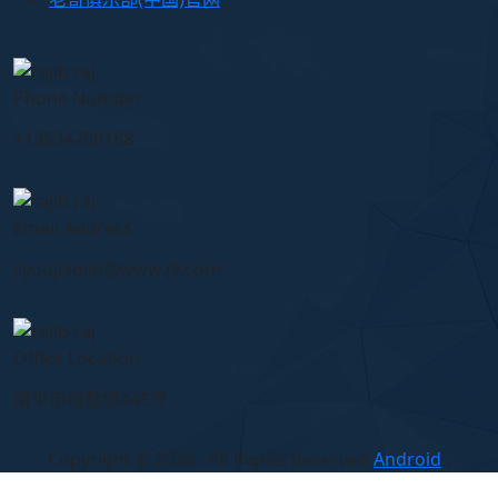
Phone Number
+13594780188
Email Address
jiyoujiaoliu@www.j9.com
Office Location
南平市组勤堡445号
Copyright © 2026 - All Rights Reserved
Android
.