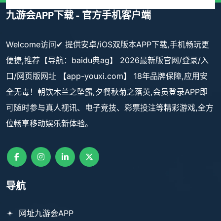
九游会APP下载 - 官方手机客户端
Welcome访问✔ 提供安卓/iOS双版本APP下载,手机畅玩更
便捷,推荐【导航：baidu典ag】 2026最新版官网/登录/入
口/网页版网址 【app-youxi.com】 18年品牌保障,应用安
全无毒！朝饮木兰之坠露,夕餐秋菊之落英,会员登录APP即
可随时参与真人视讯、电子竞技、彩票投注等精彩游戏,全方
位畅享移动娱乐新体验。
导航
网址九游会APP