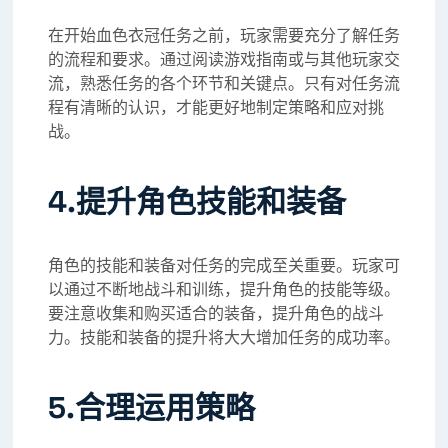
在开始血色衣冠任务之前，玩家需要充分了解任务
的流程和要求。通过阅读游戏指南或与其他玩家交
流，熟悉任务的各个环节和关键点。只有对任务流
程有清晰的认识，才能更好地制定策略和应对挑
战。
4.提升角色技能和装备
角色的技能和装备对任务的完成至关重要。玩家可
以通过不断地战斗和训练，提升角色的技能等级。
要注意收集和购买适合的装备，提升角色的战斗
力。技能和装备的提升将大大增加任务的成功率。
5.合理运用策略