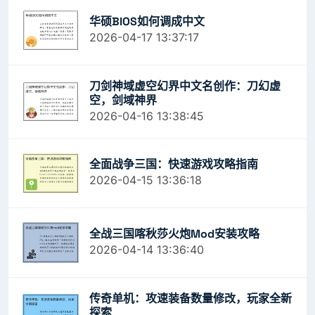
华硕BIOS如何调成中文
2026-04-17 13:37:17
刀剑神域虚空幻界中文名创作：刀幻虚
空，剑域神界
2026-04-16 13:38:45
全面战争三国：快速游戏攻略指南
2026-04-15 13:36:18
全战三国喀秋莎火炮mod安装攻略
2026-04-14 13:36:40
传奇单机：攻速装备数量修改，玩家全新
探索