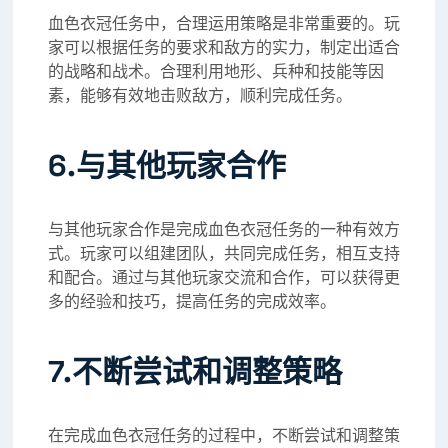
血色衣冠任务中，合理运用策略是非常重要的。玩
家可以根据任务的要求和敌方的实力，制定出适合
的战略和战术。合理利用地形、兵种和技能等因
素，能够有效地击败敌方，顺利完成任务。
6.与其他玩家合作
与其他玩家合作是完成血色衣冠任务的一种有效方
式。玩家可以组建团队，共同完成任务，相互支持
和配合。通过与其他玩家交流和合作，可以获得更
多的经验和技巧，提高任务的完成效率。
7.不断尝试和调整策略
在完成血色衣冠任务的过程中，不断尝试和调整策