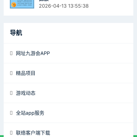
2026-04-13 13:55:38
导航
网址九游会APP
精品项目
游戏动态
全站app服务
联络客户端下载