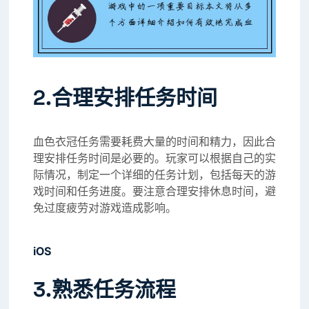
2.合理安排任务时间
血色衣冠任务需要耗费大量的时间和精力，因此合
理安排任务时间是必要的。玩家可以根据自己的实
际情况，制定一个详细的任务计划，包括每天的游
戏时间和任务进度。要注意合理安排休息时间，避
免过度疲劳对游戏造成影响。
iOS
3.熟悉任务流程