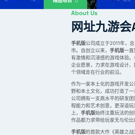
精品项目
About Us
网址九游会A
手机版
公司成立于2011年，
市。自创立以来，
手机版
一直
有激情和沉浸感的游戏体验。
企业愿景，力求在游戏设计、
个领域走在行业的前沿。
作为一家本土化的游戏开发公
野和本土文化，成功打造了一
公司拥有一支高水平的研发团
程能力和艺术创意，更深谙玩
上，
手机版
始终注重玩法的创
作品都力求带给玩家无与伦比
手机版
的首款大作《英雄之战