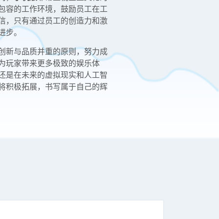
包容的工作环境，鼓励员工在工
信，只有通过员工的创造力和激
进步。
创新与品质并重的原则，努力成
为玩家带来更多极致的娱乐体
还是在未来的虚拟现实和人工智
将积极拓展，书写属于自己的辉