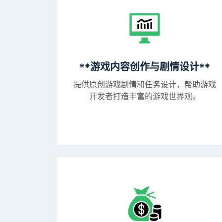
**游戏内容创作与剧情设计**
提供原创游戏剧情和任务设计，帮助游戏
开发者打造丰富的游戏世界观。