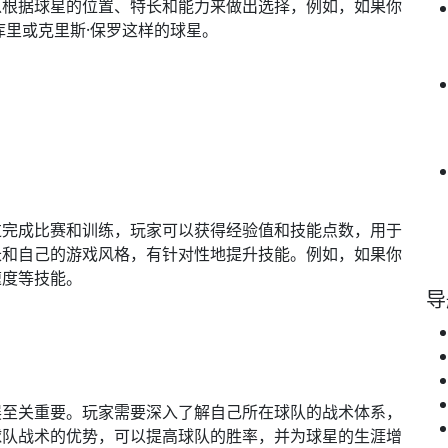
以根据球星的位置、特长和能力来做出选择，例如，如果你
库里或克里斯·保罗这样的球星。
过完成比赛和训练，玩家可以获得经验值和技能点数，用于
长和自己的游戏风格，有针对性地提升技能。例如，如果你
速度等技能。
导
展至关重要。玩家需要深入了解自己所在球队的战术体系，
球队战术的优势，可以提高球队的胜率，并为球星的生涯增