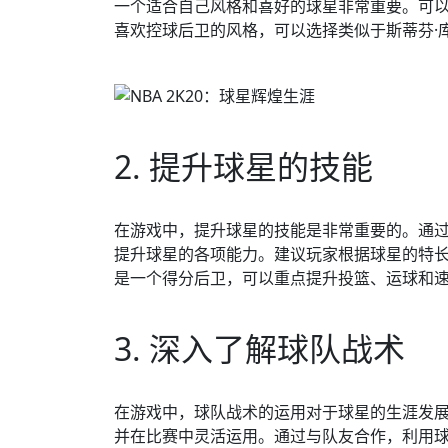
一个适合自己风格和喜好的球星非常重要。可
喜欢控球后卫的风格，可以选择类似于斯蒂芬·
2. 提升球星的技能
在游戏中，提升球星的技能是非常重要的。通
提升球星的各项能力。建议玩家根据球星的特
是一个得分后卫，可以重点提升投篮、运球和
3. 深入了解球队战术
在游戏中，球队战术的运用对于球星的生涯发
并在比赛中灵活运用。通过与队友合作，利用