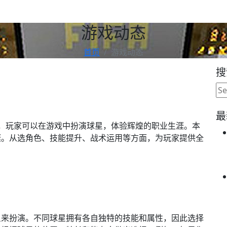
游戏动态
首页
游戏动态
搜
最
游戏，玩家可以在游戏中扮演球星，体验辉煌的职业生涯。本
涯。从选角色、技能提升、战术运用等方面，为玩家提供全
星来扮演。不同球星拥有各自独特的技能和属性，因此选择