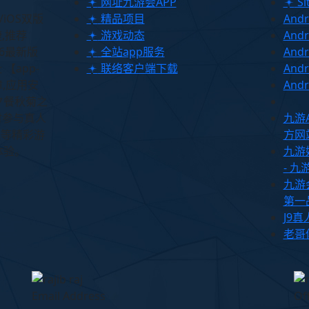
网址九游会APP
Si
/iOS双版
精品项目
And
,推荐
游戏动态
And
26最新版
全站app服务
And
【app-
联络客户端下载
And
障,应用安
And
夕餐秋菊之
时参与真人
九游
注等精彩游
方网站
体验。
九游娱
- 
九游会
第一
J9
老哥
Email Address
Of