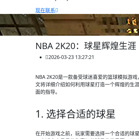
现在联系
NBA 2K20：球星辉煌生涯
2026-03-23 13:27:21
NBA 2K20是一款备受球迷喜爱的篮球模拟
文将详细介绍如何利用球星打造一个辉煌的生
面的指导。
1. 选择合适的球星
在开始游戏之前，玩家需要选择一个合适的球