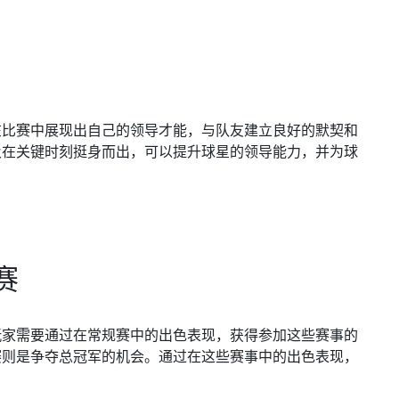
在比赛中展现出自己的领导才能，与队友建立良好的默契和
及在关键时刻挺身而出，可以提升球星的领导能力，并为球
赛
玩家需要通过在常规赛中的出色表现，获得参加这些赛事的
赛则是争夺总冠军的机会。通过在这些赛事中的出色表现，