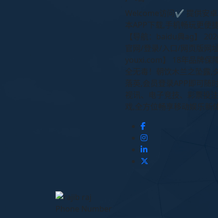
Welcome访问✔ 提供安卓
本APP下载,手机畅玩更便捷
【导航：baidu典ag】 20
官网/登录/入口/网页版网址 
youxi.com】 18年品牌保
全无毒！朝饮木兰之坠露,
落英,会员登录APP即可随
视讯、电子竞技、彩票投
戏,全方位畅享移动娱乐新
Phone Number