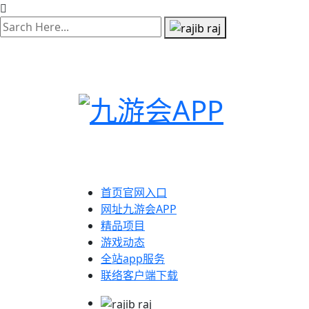
首页官网入口
网址九游会APP
精品项目
游戏动态
全站app服务
联络客户端下载