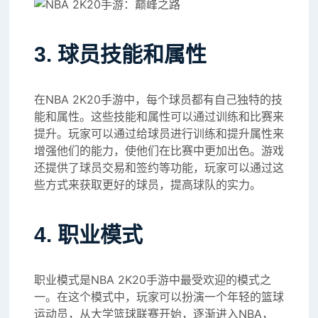
3. 球员技能和属性
在NBA 2K20手游中，每个球员都有自己独特的技
能和属性。这些技能和属性可以通过训练和比赛来
提升。玩家可以通过给球员进行训练和提升属性来
增强他们的能力，使他们在比赛中更加出色。游戏
还提供了球员交易和签约等功能，玩家可以通过这
些方式来获取更好的球员，提高球队的实力。
4. 职业模式
职业模式是NBA 2K20手游中最受欢迎的模式之
一。在这个模式中，玩家可以扮演一个年轻的篮球
运动员，从大学篮球联赛开始，逐渐进入NBA，