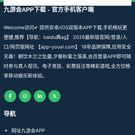
九游会APP下载 - 官方手机客户端
Welcome访问✔ 提供安卓/iOS双版本APP下载,手机畅玩更
便捷,推荐【导航：baidu典ag】 2026最新版官网/登录/入
口/网页版网址 【app-youxi.com】 18年品牌保障,应用安全
无毒！朝饮木兰之坠露,夕餐秋菊之落英,会员登录APP即可随
时参与真人视讯、电子竞技、彩票投注等精彩游戏,全方位畅
享移动娱乐新体验。
导航
网址九游会APP