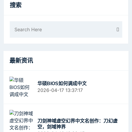
搜索
最新资讯
华硕BIOS如何调成中文
2026-04-17 13:37:17
刀剑神域虚空幻界中文名创作：刀幻虚
空，剑域神界