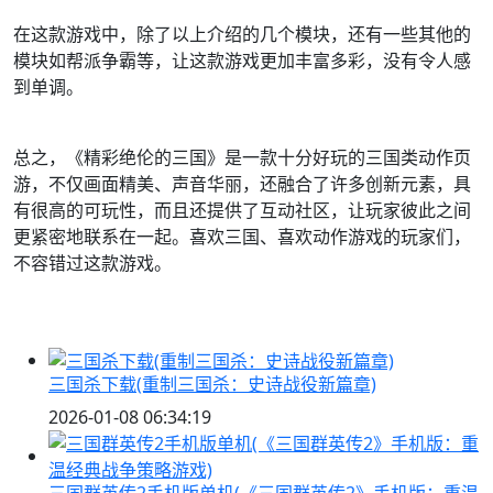
在这款游戏中，除了以上介绍的几个模块，还有一些其他的
模块如帮派争霸等，让这款游戏更加丰富多彩，没有令人感
到单调。
总之，《精彩绝伦的三国》是一款十分好玩的三国类动作页
游，不仅画面精美、声音华丽，还融合了许多创新元素，具
有很高的可玩性，而且还提供了互动社区，让玩家彼此之间
更紧密地联系在一起。喜欢三国、喜欢动作游戏的玩家们，
不容错过这款游戏。
三国杀下载(重制三国杀：史诗战役新篇章)
2026-01-08 06:34:19