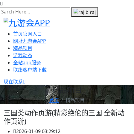
首页官网入口
网址九游会APP
精品项目
游戏动态
全站app服务
联络客户端下载
现在联系
精品项目
首页
精品项目
三国类动作页游(精彩绝伦的三国 全新动
作页游)
2026-01-09 03:29:12