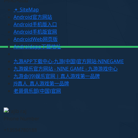
SiteMap
Android官方网站
Android手机版入口
Android手机版官网
AndroidWeb网页版
Androidapp下载地址
九游APP下载中心-九游(中国)官方网站-NINEGAME
九游娱乐官方网站 - NINE GAME - 九游游戏中心
九游会(J9)娱乐官网 | 真人游戏第一品牌
J9真人_真人游戏第一品牌
老哥俱乐部(中国)官网
Phone Number
+13594780188