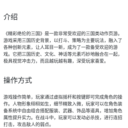
介绍
《精彩绝伦的三国》是一款非常受欢迎的三国类动作页游。
游戏采用三国历史背景，以打斗、策略为主要玩法，融入了
各种创新元素，让人耳目一新，成为了一款备受欢迎的游
戏。它把三国历史、文化、神话等元素巧妙地融合在一起，
极具视觉冲击力，而且越玩越有趣，深受玩家喜爱。
操作方式
游戏操作简单，玩家通过虚拟摇杆和按键即可完成角色的操
作。人物形象栩栩如生，细节精致入微，玩家可以在角色装
备系统中自由组合搭配服装、武器、饰品等道具，增加角色
属性提升实力。在战斗中，玩家可以发动必杀技，进行连招
打击，攻击敌人的弱点。