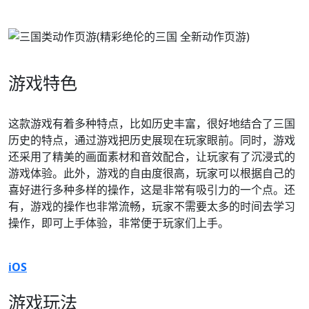
游戏特色
这款游戏有着多种特点，比如历史丰富，很好地结合了三国
历史的特点，通过游戏把历史展现在玩家眼前。同时，游戏
还采用了精美的画面素材和音效配合，让玩家有了沉浸式的
游戏体验。此外，游戏的自由度很高，玩家可以根据自己的
喜好进行多种多样的操作，这是非常有吸引力的一个点。还
有，游戏的操作也非常流畅，玩家不需要太多的时间去学习
操作，即可上手体验，非常便于玩家们上手。
iOS
游戏玩法