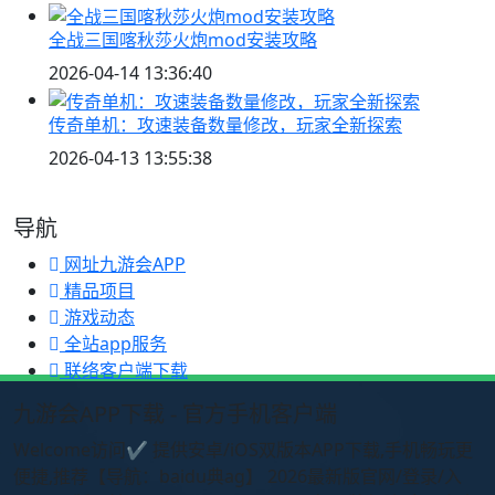
全战三国喀秋莎火炮mod安装攻略
2026-04-14 13:36:40
传奇单机：攻速装备数量修改，玩家全新探索
2026-04-13 13:55:38
导航
网址九游会APP
精品项目
游戏动态
全站app服务
联络客户端下载
九游会APP下载 - 官方手机客户端
Welcome访问✔ 提供安卓/iOS双版本APP下载,手机畅玩更
便捷,推荐【导航：baidu典ag】 2026最新版官网/登录/入