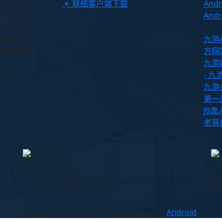
【app-
联络客户端下载
And
障,应用安
And
夕餐秋菊之
时参与真人
九游
注等精彩游
方网站
体验。
九游娱
- 
九游会
第一
J9
老哥
Email Address
Of
jiyoujiaoliu@www.j9.com
南
Copyright © 2026 - All Rights Reserved
Android
.