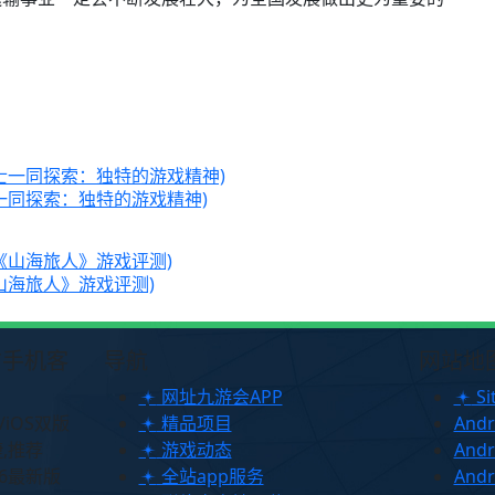
一同探索：独特的游戏精神)
山海旅人》游戏评测)
方手机客
导航
网站地
网址九游会APP
Si
/iOS双版
精品项目
And
,推荐
游戏动态
And
26最新版
全站app服务
And