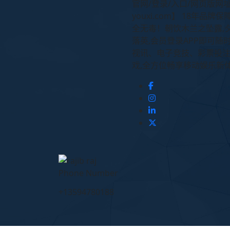
官网/登录/入口/网页版网址 
youxi.com】 18年品牌保
全无毒！朝饮木兰之坠露,
落英,会员登录APP即可随
视讯、电子竞技、彩票投
戏,全方位畅享移动娱乐新
Phone Number
+13594780188