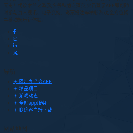
无毒！朝饮木兰之坠露,夕餐秋菊之落英,会员登录APP即可随
时参与真人视讯、电子竞技、彩票投注等精彩游戏,全方位畅
享移动娱乐新体验。
导航
网址九游会APP
精品项目
游戏动态
全站app服务
联络客户端下载
网站地图