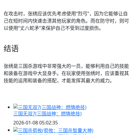
在攻击时，张绣应该优先考虑使用“烈弓”，因为它能够让自
己在短时间内快速击溃其他玩家的角色。而在防守时，则可
以使用“丈八蛇矛”来保护自己不受到过度损伤。
结语
张绣是三国杀游戏中非常强大的一员，能够利用自己的技能
和装备在游戏中大显身手。在玩家使用张绣时，应该重视其
技能的运用和装备的搭配，才能发挥其最大的威力。
三国无双7(三国战神：燃情绝技)
2026-01-08 05:02:35