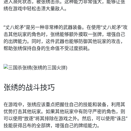
进入濒死状态，被张绣击杀。这种能力非常强大，能够让张
绣在游戏中轻松击溃大量敌人。
“丈八蛇矛”是另一种非常棒的武器装备。在使用“丈八蛇矛”攻
击其他玩家的角色时，张绣能够额外摸取一张牌，增强自己
的出牌能力。同时，这件武器也能够防御其他玩家的攻击，
帮助张绣保持自身的生命值不受过度损耗。
张绣的战斗技巧
在游戏中，张绣应该重点把握住自己的技能和装备，利用其
优势打击其他玩家。如果其他玩家中有防守严密的角色，则
可以使用“放逐”将其排除在游戏之外。然后，可以使用“诛吕”
技能获得吕布的全部牌，增强自己的牌组能力。