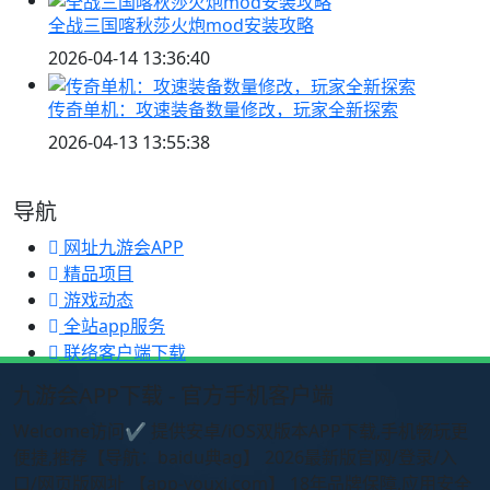
全战三国喀秋莎火炮mod安装攻略
2026-04-14 13:36:40
传奇单机：攻速装备数量修改，玩家全新探索
2026-04-13 13:55:38
导航
网址九游会APP
精品项目
游戏动态
全站app服务
联络客户端下载
九游会APP下载 - 官方手机客户端
Welcome访问✔ 提供安卓/iOS双版本APP下载,手机畅玩更
便捷,推荐【导航：baidu典ag】 2026最新版官网/登录/入
口/网页版网址 【app-youxi.com】 18年品牌保障,应用安全