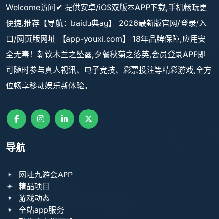
Welcome访问✔ 提供安卓/iOS双版本APP下载,手机畅玩更
便捷,推荐【导航：baidu典ag】 2026最新版官网/登录/入
口/网页版网址 【app-youxi.com】 18年品牌保障,应用安
全无毒！朝饮木兰之坠露,夕餐秋菊之落英,会员登录APP即
可随时参与真人视讯、电子竞技、彩票投注等精彩游戏,全方
位畅享移动娱乐新体验。
导航
网址九游会APP
精品项目
游戏动态
全站app服务